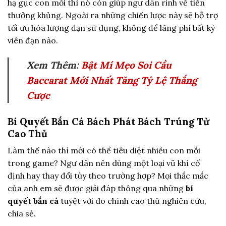
hạ gục con mồi thì nó còn giúp ngư dân rinh về tiền
thưởng khủng. Ngoài ra những chiến lược này sẽ hỗ trợ
tối ưu hóa lượng đạn sử dụng, không để lãng phí bất kỳ
viên đạn nào.
Xem Thêm:
Bật Mí Mẹo Soi Cầu
Baccarat Mới Nhất Tăng Tỷ Lệ Thắng
Cược
Bí Quyết Bắn Cá Bách Phát Bách Trúng Từ
Cao Thủ
Làm thế nào thì mới có thể tiêu diệt nhiều con mồi
trong game? Ngư dân nên dùng một loại vũ khí cố
định hay thay đổi tùy theo trường hợp? Mọi thắc mắc
của anh em sẽ được giải đáp thông qua những
bí
quyết bắn cá
tuyệt vời do chính cao thủ nghiên cứu,
chia sẻ.