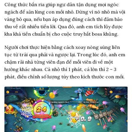
Công thức bắn ria giúp ngư dân tận dụng mọi ngóc
ngách để săn lùng con mồi nhỏ. Đừng vì nó nhỏ mà vội
vàng bỏ qua, nếu bạn áp dụng đúng cách thì đảm bảo
thu về rất nhiều tiền lời. Qua đó, anh em tích lũy được
kha khá tiền chuẩn bị cho cuộc truy bắt boss khủng.
Người chơi thực hiện bằng cách xoay nòng súng liên
tục từ trái qua phải và ngược lại. Trong lúc đó, anh em
chậm rãi nhả từng viên đạn để mỗi viên đi về một
hướng khác nhau. Cá nhỏ thì 1 phát, cá lớn thì 2 – 3
phát, điều chỉnh số lượng tùy theo kích thước con mồi.