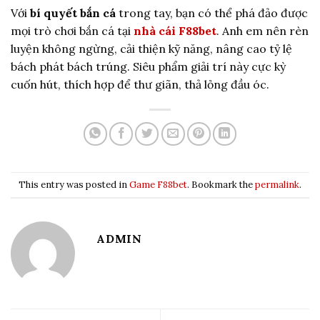
Với
bí quyết bắn cá
trong tay, bạn có thể phá đảo được
mọi trò chơi bắn cá tại
nhà cái F88bet
. Anh em nên rèn
luyện không ngừng, cải thiện kỹ năng, nâng cao tỷ lệ
bách phát bách trúng. Siêu phẩm giải trí này cực kỳ
cuốn hút, thích hợp để thư giãn, thả lỏng đầu óc.
This entry was posted in
Game F88bet
. Bookmark the
permalink
.
ADMIN