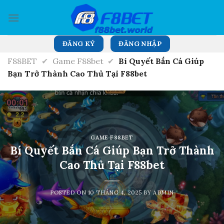
Skip
to
content
ĐĂNG KÝ
ĐĂNG NHẬP
F88BET
✔
Game F88bet
✔
Bí Quyết Bắn Cá Giúp
Bạn Trở Thành Cao Thủ Tại F88bet
GAME F88BET
Bí Quyết Bắn Cá Giúp Bạn Trở Thành
Cao Thủ Tại F88bet
POSTED ON
10 THÁNG 4, 2025
BY
ADMIN