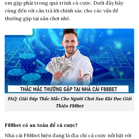
em gặp phải trong quá trình cá cược. Dưới đây hãy
cùng đến với câu trả lời chính xác cho các vấn đề
thường gặp tại sân chơi nhé.
FAQ: Giải Đáp Thắc Mắc Cho Người Chơi Sau Khi Đọc Giới
Thiệu F88bet
F88bet có an toàn để cá cược?
Nhà cái F88bet hiện đang là địa chỉ cá cược nổi bật với