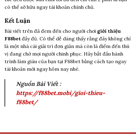
có thể sở hữu ngay tài khoản chính chủ.
Kết Luận
Bài viết trên đã đem đến cho người chơi
giới thiệu
F88bet
đầy đủ. Có thể dễ dàng thấy rằng đây không chỉ
là một nhà cái giải trí đơn giản mà còn là điểm đến thú
vị đang chờ mọi người chinh phục. Hãy bắt đầu hành
trình làm giàu của bạn tại F88bet bằng cách tạo ngay
tài khoản mới ngay hôm nay nhé.
Nguồn Bài Viết :
https://f88bet.mobi/gioi-thieu-
f88bet/