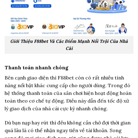
Giới Thiệu F88bet Và Các Điểm Mạnh Nổi Trội Của Nhà
Cái
Thanh toán nhanh chóng
Bên cạnh giao diện thì F88bet còn có rất nhiều tính
năng nổi bật khác cung cấp cho người dùng. Trong đó
hệ thống thanh toán của sân chơi hiện hoạt động hoàn
toàn theo cơ chế tự động. Điều này dẫn đến tốc độ xử
lý giao dịch của nhà cái cực kỳ nhanh chóng.
Dù bạn nạp hay rút thì đều không cần chờ đợi thời gian
quá lâu là có thể nhận ngay tiền về tài khoản. Song
song đó mọi giao dịch nạp, rút cũng được nhà cái lưu