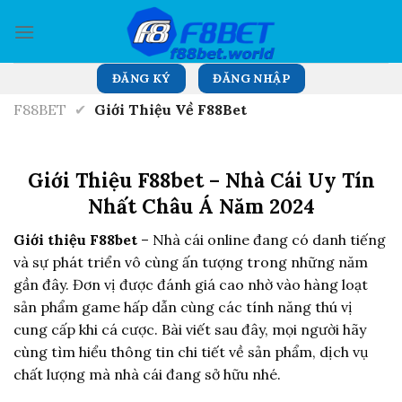
Skip
to
content
ĐĂNG KÝ
ĐĂNG NHẬP
F88BET
✔
Giới Thiệu Về F88Bet
Giới Thiệu F88bet – Nhà Cái Uy Tín
Nhất Châu Á Năm 2024
Giới thiệu F88bet
– Nhà cái online đang có danh tiếng
và sự phát triển vô cùng ấn tượng trong những năm
gần đây. Đơn vị được đánh giá cao nhờ vào hàng loạt
sản phẩm game hấp dẫn cùng các tính năng thú vị
cung cấp khi cá cược. Bài viết sau đây, mọi người hãy
cùng tìm hiểu thông tin chi tiết về sản phẩm, dịch vụ
chất lượng mà nhà cái đang sở hữu nhé.