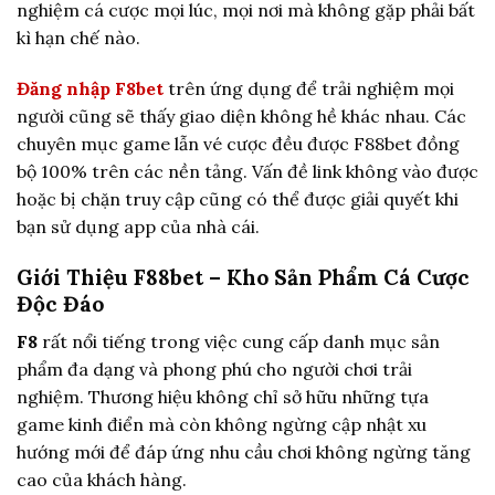
nghiệm cá cược mọi lúc, mọi nơi mà không gặp phải bất
kì hạn chế nào.
Đăng nhập F8bet
trên ứng dụng để trải nghiệm mọi
người cũng sẽ thấy giao diện không hề khác nhau. Các
chuyên mục game lẫn vé cược đều được F88bet đồng
bộ 100% trên các nền tảng. Vấn đề link không vào được
hoặc bị chặn truy cập cũng có thể được giải quyết khi
bạn sử dụng app của nhà cái.
Giới Thiệu F88bet – Kho Sản Phẩm Cá Cược
Độc Đáo
F8
rất nổi tiếng trong việc cung cấp danh mục sản
phẩm đa dạng và phong phú cho người chơi trải
nghiệm. Thương hiệu không chỉ sở hữu những tựa
game kinh điển mà còn không ngừng cập nhật xu
hướng mới để đáp ứng nhu cầu chơi không ngừng tăng
cao của khách hàng.