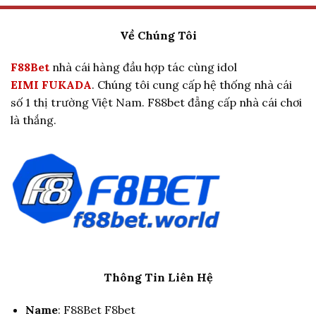
Về Chúng Tôi
F88Bet
nhà cái hàng đầu hợp tác cùng idol
EIMI FUKADA
. Chúng tôi cung cấp hệ thống nhà cái
số 1 thị trường Việt Nam. F88bet đẳng cấp nhà cái chơi
là thắng.
Thông Tin Liên Hệ
Name
: F88Bet F8bet