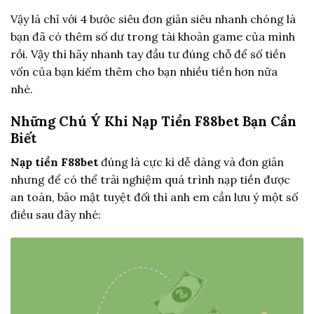
Vậy là chỉ với 4 bước siêu đơn giản siêu nhanh chóng là
bạn đã có thêm số dư trong tài khoản game của mình
rồi. Vậy thì hãy nhanh tay đầu tư đúng chỗ để số tiền
vốn của bạn kiếm thêm cho bạn nhiều tiền hơn nữa
nhé.
Những Chú Ý Khi Nạp Tiền F88bet Bạn Cần
Biết
Nạp tiền F88bet
đúng là cực kì dễ dàng và đơn giản
nhưng để có thể trải nghiệm quá trình nạp tiền được
an toàn, bảo mật tuyệt đối thì anh em cần lưu ý một số
điều sau đây nhé: