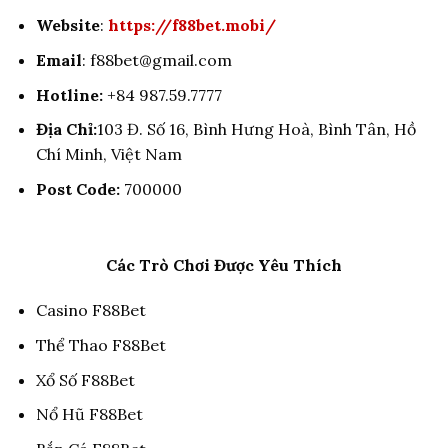
Website
:
https://f88bet.mobi/
Email
: f88bet@gmail.com
Hotline:
+84 987.59.7777
Địa Chỉ:
103 Đ. Số 16, Bình Hưng Hoà, Bình Tân, Hồ
Chí Minh, Việt Nam
Post Code:
700000
Các Trò Chơi Được Yêu Thích
Casino F88Bet
Thể Thao F88Bet
Xổ Số F88Bet
Nổ Hũ F88Bet