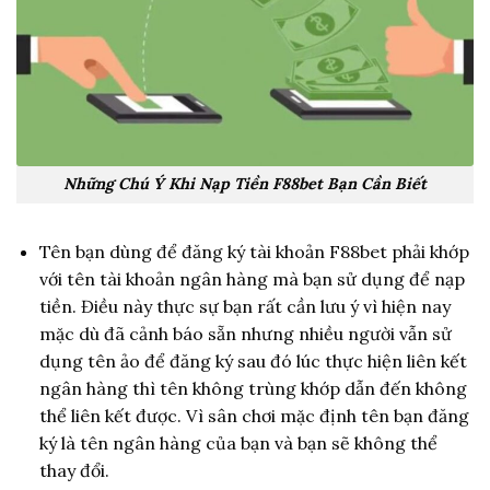
Những Chú Ý Khi Nạp Tiền F88bet Bạn Cần Biết
Tên bạn dùng để đăng ký tài khoản F88bet phải khớp
với tên tài khoản ngân hàng mà bạn sử dụng để nạp
tiền. Điều này thực sự bạn rất cần lưu ý vì hiện nay
mặc dù đã cảnh báo sẵn nhưng nhiều người vẫn sử
dụng tên ảo để đăng ký sau đó lúc thực hiện liên kết
ngân hàng thì tên không trùng khớp dẫn đến không
thể liên kết được. Vì sân chơi mặc định tên bạn đăng
ký là tên ngân hàng của bạn và bạn sẽ không thể
thay đổi.