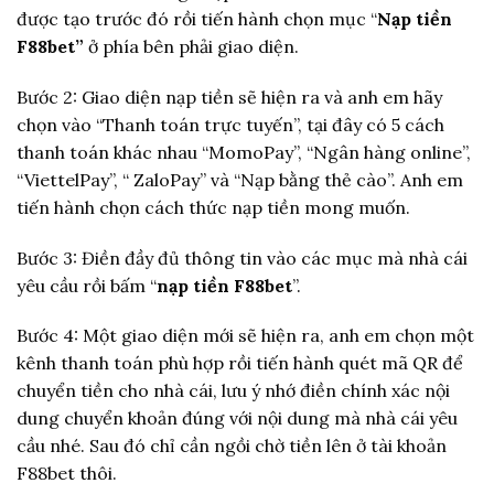
được tạo trước đó rồi tiến hành chọn mục “
Nạp tiền
F88bet”
ở phía bên phải giao diện.
Bước 2: Giao diện nạp tiền sẽ hiện ra và anh em hãy
chọn vào “Thanh toán trực tuyến”, tại đây có 5 cách
thanh toán khác nhau “MomoPay”, “Ngân hàng online”,
“ViettelPay”, “ ZaloPay” và “Nạp bằng thẻ cào”. Anh em
tiến hành chọn cách thức nạp tiền mong muốn.
Bước 3: Điền đầy đủ thông tin vào các mục mà nhà cái
yêu cầu rồi bấm “
nạp tiền F88bet
”.
Bước 4: Một giao diện mới sẽ hiện ra, anh em chọn một
kênh thanh toán phù hợp rồi tiến hành quét mã QR để
chuyển tiền cho nhà cái, lưu ý nhớ điền chính xác nội
dung chuyển khoản đúng với nội dung mà nhà cái yêu
cầu nhé. Sau đó chỉ cần ngồi chờ tiền lên ở tài khoản
F88bet thôi.