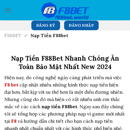
Skip
to
content
ĐĂNG KÝ
ĐĂNG NHẬP
F88BET
✔
Nạp Tiền F88bet
Nạp Tiền F88Bet Nhanh Chóng Ăn
Toàn Bảo Mật Nhất New 2024
Hiện nay, do công nghệ ngày càng phát triển mà việc
F8 bet
cập nhật nhiều những hình thức nạp tiền hiện
đại hơn, bắt kịp với xu thế hơn là một điều đương nhiên.
Nhưng cũng do đó mà hiện có rất nhiều anh em thắc
mắc về các cách
nạp tiền F88bet
. Ngay sau đây chúng
tôi sẽ tổng hợp các phương pháp nạp ví game mới nhất
tại
F8
và hướng dẫn chi tiết cho bạn cách nạp tiền
nhanh nhất chuẩn nhất với các hình thức phổ biến nhé.