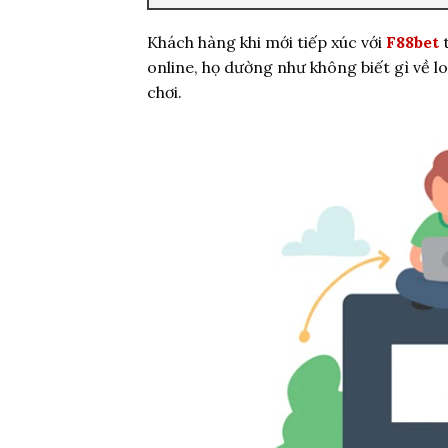
Khách hàng khi mới tiếp xúc với
F88bet
t
online, họ dường như không biết gì về lo
chơi.