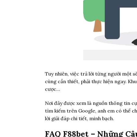
Tuy nhiên, việc trả lời từng người một 
cùng cần thiết, phải thực hiện ngay. Kh
cược…
Nơi đây được xem là nguồn thông tin cự
tìm kiếm trên Google, anh em có thể ch
lời giải đáp chi tiết, minh bạch.
FAQ F88bet – Những Câ