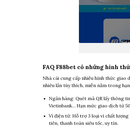
FAQ F88bet có những hình thứ
Nhà cái cung cấp nhiều hình thức giao dị
nhiêu lần tùy thích, miễn nằm trong hạ
Ngân hàng: Quét mã QR lấy thông ti
Vietinbank… Hạn mức giao dịch từ 50
Ví điện tử: Hỗ trợ 3 loại ví chất lượ
tiên, thanh toán siêu tốc, uy tín.