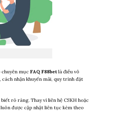
lập chuyên mục
FAQ F88bet
là điều vô
, cách nhận khuyến mãi, quy trình đặt
biết rõ ràng. Thay vì liên hệ CSKH hoặc
 luôn được cập nhật liên tục kèm theo