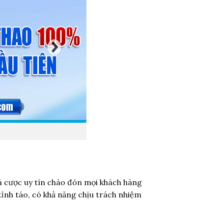
 cá cược uy tín chào đón mọi khách hàng
 tỉnh táo, có khả năng chịu trách nhiệm