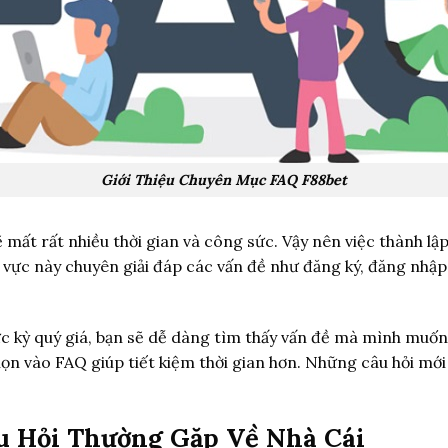
Giới Thiệu Chuyên Mục FAQ F88bet
sẽ mất rất nhiều thời gian và công sức. Vậy nên việc thành 
u vực này chuyên giải đáp các vấn đề như đăng ký, đăng nhập
c kỳ quý giá, bạn sẽ dễ dàng tìm thấy vấn đề mà mình muốn 
ọn vào FAQ giúp tiết kiệm thời gian hơn. Những câu hỏi mới
u Hỏi Thường Gặp Về Nhà Cái