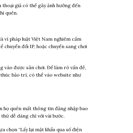
n thoại giả có thể gây ảnh hưởng đến
hi quên.
 là vì pháp luật Việt Nam nghiêm cấm
ể chuyển đổi IP, hoặc chuyển sang chơi
g vào được sân chơi. Để làm rõ vấn đề,
thúc bảo trì, có thể vào website như
ến họ quên mất thông tin đăng nhập bao
thứ dễ dàng chỉ với vài bước.
ựa chọn “Lấy lại mật khẩu qua số điện