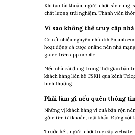
Khi tạo tài khoản, người chơi cần cung 
chất lượng trải nghiệm. Thành viên khôn
Vì sao không thể truy cập nhà
Có rất nhiều nguyên nhân khiến anh em
hoạt động cá cược online nên nhà mạng 
game trên app mobile.
Nếu nhà cái đang trong thời gian bảo tr
khách hàng liên hệ CSKH qua kênh Teleg
bình thường.
Phải làm gì nếu quên thông ti
Những vị khách hàng vì quá bận rộn nên
gồm tên tài khoản, mật khẩu. Đừng vội t
Trước hết, người chơi truy cập website, 