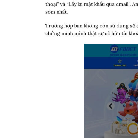
thoại” và “Lấy lại mật khẩu qua email”.
sớm nhất.
Trường hợp bạn không còn sử dụng số điệ
chứng minh mình thật sự sở hữu tài khoả