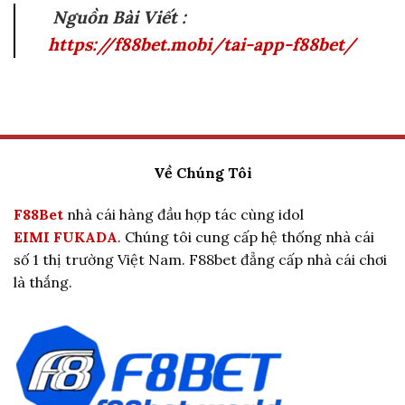
Nguồn Bài Viết :
https://f88bet.mobi/tai-app-f88bet/
Về Chúng Tôi
F88Bet
nhà cái hàng đầu hợp tác cùng idol
EIMI FUKADA
. Chúng tôi cung cấp hệ thống nhà cái
số 1 thị trường Việt Nam. F88bet đẳng cấp nhà cái chơi
là thắng.