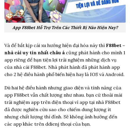
App F88bet Hỗ Trợ Trên Các Thiết Bị Nào Hiện Nay?
Và để bắt kịp cái xu hướng hiện đại hóa này thì
F88bet –
nhà cái uy tín nhất châu á
cũng phát hành cho mình 1
app riêng để bạn tiện lợi trải nghiệm những dịch vụ
của nhà cái F88bet. Nhà phát hành đã phát hành app
cho 2 hệ điều hành phổ biến hiện hay là IOS và Android.
Dù hai hệ điều hành nhưng giao diện và tính năng của
app F88bet vẫn chất lượng như nhau. bạn cứ thoải mái
trải nghiệm app trên điện thoại vì app tại nhà F88bet
đã được nghiên cứu sao cho chiếm dung lượng ít
nhưng chất lượng thì đỉnh. Sẽ không ảnh hưởng đến
các app khác trên ddienj thoại của bạn.