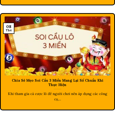
08
Th4
Chia Sẻ Mẹo Soi Cầu 3 Miền Mang Lại Số Chuẩn Khi
Thực Hiện
Khi tham gia cá cược lô đề người chơi nên áp dụng các công
cụ,...