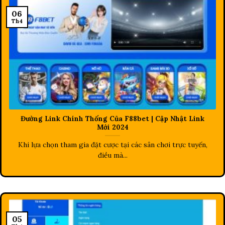
06
Th4
Đường Link Chính Thống Của F88bet | Cập Nhật Link
Mới 2024
Khi lựa chọn tham gia đặt cược tại các sân chơi trực tuyến,
điều mà...
05