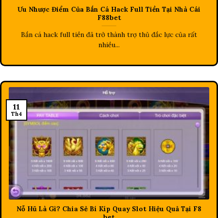
Ưu Nhược Điểm Của Bắn Cá Hack Full Tiền Tại Nhà Cái
F88bet
Bắn cá hack full tiền đã trở thành trợ thủ đắc lực của rất
nhiều...
11
Th4
Nỗ Hũ Là Gì? Chia Sẻ Bí Kíp Quay Slot Hiệu Quả Tại F8
bet